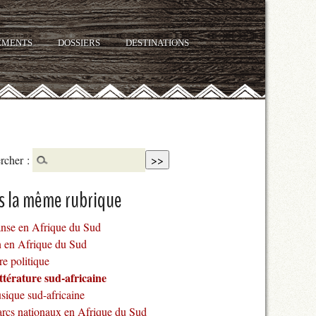
EMENTS
DOSSIERS
DESTINATIONS
rcher :
s la même rubrique
nse en Afrique du Sud
n en Afrique du Sud
re politique
ttérature sud-africaine
sique sud-africaine
arcs nationaux en Afrique du Sud