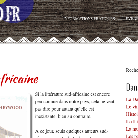
INFORMATIONS PRATIQUES
EVÈN
Reche
fricaine
Dan
Si la littérature sud-africaine est encore
La Da
peu connue dans notre pays, cela ne veut
Le vi
pas dire pour autant qu’elle est
Histoi
inexistante, bien au contraire.
La Li
La mu
A ce jour, seuls quelques auteurs sud-
Les p